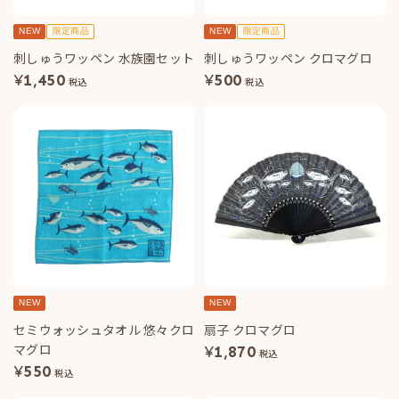
NEW
限定商品
NEW
限定商品
刺しゅうワッペン 水族園セット
刺しゅうワッペン クロマグロ
¥
1,450
¥
500
税込
税込
NEW
NEW
セミウォッシュタオル 悠々クロ
扇子 クロマグロ
マグロ
¥
1,870
税込
¥
550
税込