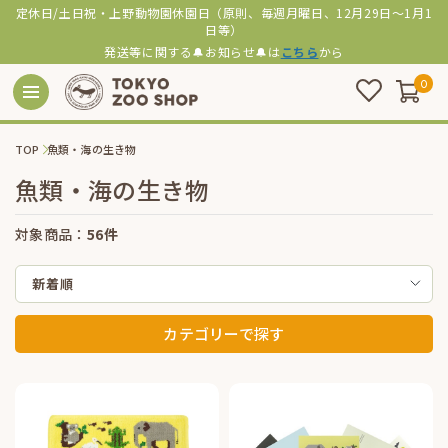
定休日/土日祝・上野動物園休園日（原則、毎週月曜日、12月29日～1月1
日等）
発送等に関する🔔お知らせ🔔は
こちら
から
0
TOP
魚類・海の生き物
魚類・海の生き物
対象商品：
56件
新着順
カテゴリーで探す