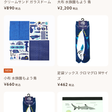
クリームサンド ガラスドーム
大布 水族園もよう 青
¥
890
¥
2,200
税込
税込
NEW
足袋ソックス クロマグロ Mサイ
小布 水族園もよう青
ズ
¥
660
¥
462
税込
税込