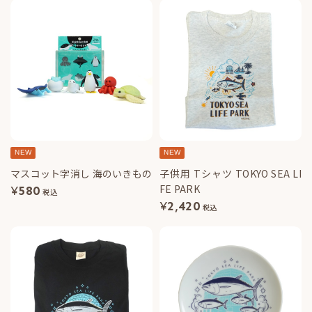
NEW
NEW
マスコット字消し 海のいきもの
子供用 Tシャツ TOKYO SEA LI
FE PARK
¥
580
税込
¥
2,420
税込