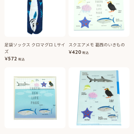
足袋ソックス クロマグロ Lサイ
スクエアメモ 葛西のいきもの
ズ
¥
420
税込
¥
572
税込