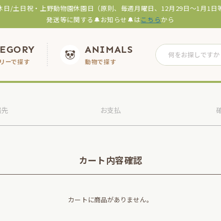
休日/土日祝・上野動物園休園日（原則、毎週月曜日、12月29日～1月1日
発送等に関する🔔お知らせ🔔は
こちら
から
TEGORY
ANIMALS
リーで探す
動物で探す
届先
お支払
カート内容確認
カートに商品がありません。