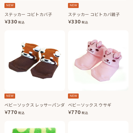
NEW
NEW
ステッカー コビトカバ子
ステッカー コビトカバ親子
¥
330
¥
330
税込
税込
NEW
NEW
ベビーソックス レッサーパンダ
ベビーソックス ウサギ
¥
770
¥
770
税込
税込