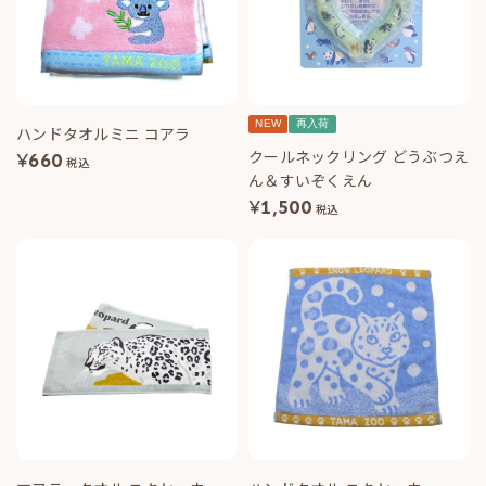
NEW
再入荷
ハンドタオルミニ コアラ
クールネックリング どうぶつえ
¥
660
税込
ん＆すいぞくえん
¥
1,500
税込