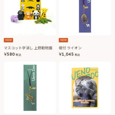
NEW
NEW
マスコット字消し 上野動物園
根付 ライオン
¥
580
¥
1,045
税込
税込