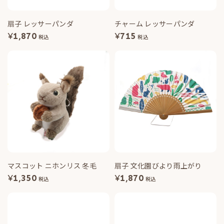
扇子 レッサーパンダ
チャーム レッサーパンダ
¥
1,870
¥
715
税込
税込
マスコット ニホンリス 冬毛
扇子 文化園びより雨上がり
¥
1,350
¥
1,870
税込
税込