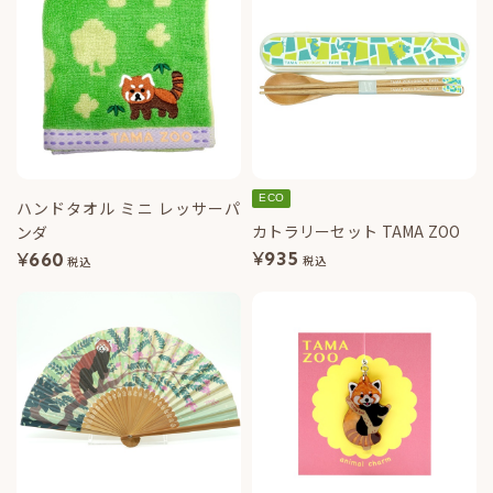
ECO
ハンドタオル ミニ レッサーパ
カトラリーセット TAMA ZOO
ンダ
¥
935
¥
660
税込
税込