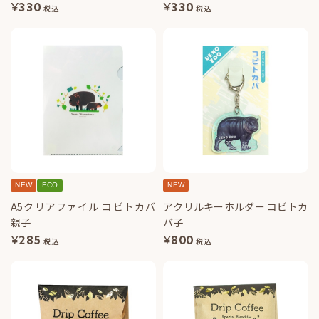
¥
330
¥
330
税込
税込
NEW
ECO
NEW
A5クリアファイル コビトカバ
アクリルキーホルダー コビトカ
親子
バ子
¥
285
¥
800
税込
税込