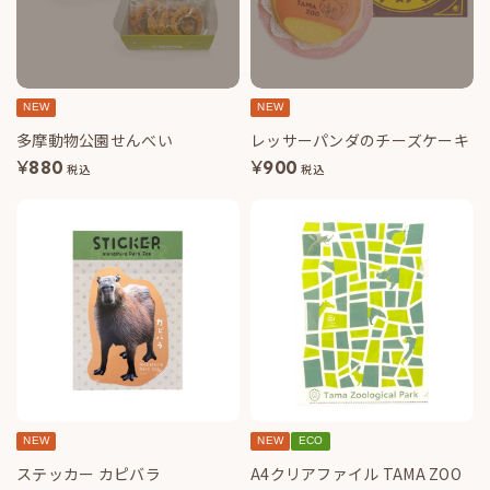
NEW
NEW
多摩動物公園せんべい
レッサーパンダのチーズケーキ
¥
880
¥
900
税込
税込
NEW
NEW
ECO
ステッカー カピバラ
A4クリアファイル TAMA ZOO