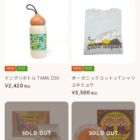
NEW
ECO
NEW
ECO
ドングリボトル TAMA ZOO
オーガニックコットンTシャツ
ユキヒョウ
¥
2,420
税込
¥
3,500
税込
SOLD OUT
SOLD OUT