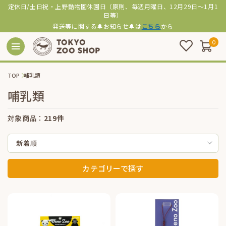
定休日/土日祝・上野動物園休園日（原則、毎週月曜日、12月29日～1月1
日等）
発送等に関する🔔お知らせ🔔は
こちら
から
0
TOP
哺乳類
哺乳類
対象商品：
219件
新着順
カテゴリーで探す