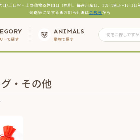
休日/土日祝・上野動物園休園日（原則、毎週月曜日、12月29日～1月1日
発送等に関する🔔お知らせ🔔は
こちら
から
TEGORY
ANIMALS
リーで探す
動物で探す
ング・その他