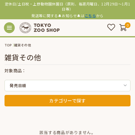
定休日/土日祝・上野動物園休園日（原則、毎週月曜日、12月29日～1月1
日等）
発送等に関する🔔お知らせ🔔は
こちら
から
0
TOP
雑貨その他
雑貨その他
対象商品：
発売日順
カテゴリーで探す
該当する商品がありません。