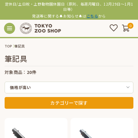
定休日/土日祝・上野動物園休園日（原則、毎週月曜日、12月29日～1月1
日等）
発送等に関する🔔お知らせ🔔は
こちら
から
0
TOP
筆記具
筆記具
対象商品：
20件
価格が高い
カテゴリーで探す