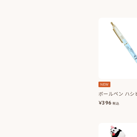
NEW
ボールペン ハシ
¥
396
税込