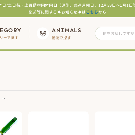
休日/土日祝・上野動物園休園日（原則、毎週月曜日、12月29日～1月1日
発送等に関する🔔お知らせ🔔は
こちら
から
TEGORY
ANIMALS
リーで探す
動物で探す