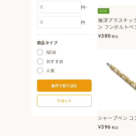
円~
ECO
海洋プラスチッ
円
ン フンボルトペ
¥
380
税込
商品タイプ
NEW
おすすめ
人気
条件で絞り込む
リセット
シャープペン コ
¥
396
税込