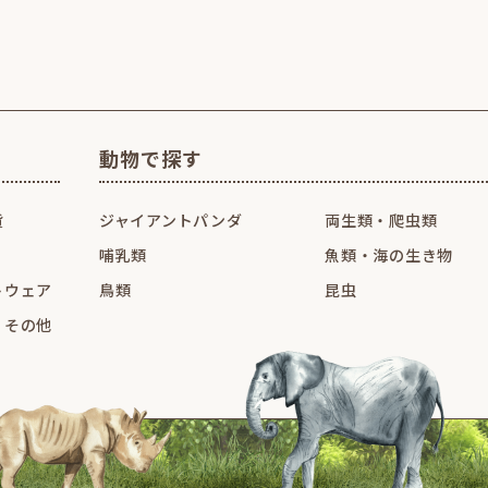
動物で探す
貨
ジャイアントパンダ
両生類・爬虫類
哺乳類
魚類・海の生き物
トウェア
鳥類
昆虫
・その他