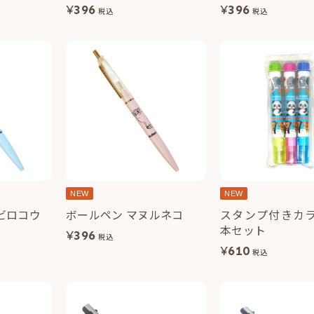
¥
396
¥
396
税込
税込
NEW
NEW
ビロコウ
ボールペン マヌルネコ
スタンプ付きカラ
本セット
¥
396
税込
¥
610
税込