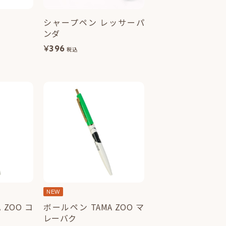
ラ
シャープペン レッサーパ
ンダ
¥
396
税込
NEW
ZOO コ
ボールペン TAMA ZOO マ
レーバク