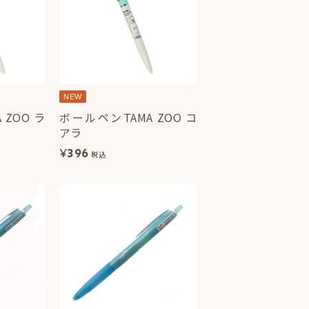
NEW
 ZOO ラ
ボールペンTAMA ZOO コ
アラ
¥
396
税込