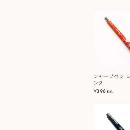
シャープペン 
ンダ
¥
396
税込