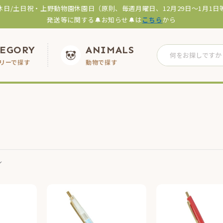
休日/土日祝・上野動物園休園日（原則、毎週月曜日、12月29日～1月1日
発送等に関する🔔お知らせ🔔は
こちら
から
TEGORY
ANIMALS
リーで探す
動物で探す