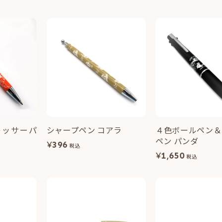
レッサーパ
シャープペン コアラ
４色ボールペン＆
ペン パンダ
¥
396
税込
¥
1,650
税込