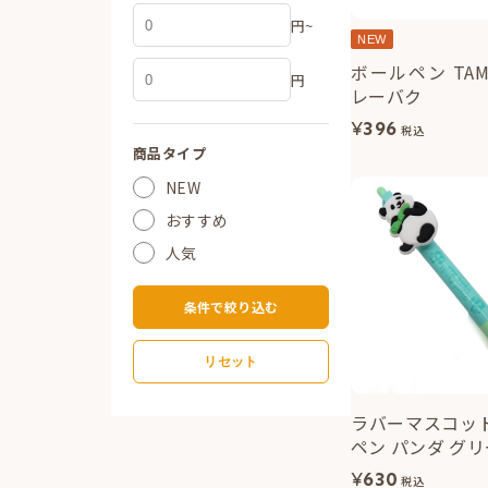
円~
NEW
ボールペン TAMA
円
レーバク
¥
396
税込
商品タイプ
NEW
おすすめ
人気
条件で絞り込む
リセット
ラバーマスコッ
ペン パンダ グ
¥
630
税込