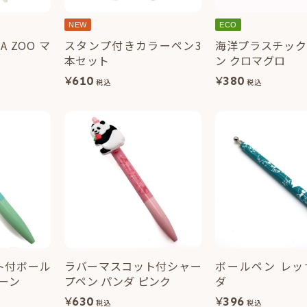
NEW
ECO
 ZOO マ
スタンプ付きカラーペン3
海洋プラスチック
本セット
ン クロマグロ
¥
610
¥
380
税込
税込
ト付ボール
ラバーマスコット付シャー
ボールペン レッ
リーン
プペン パンダ ピンク
ダ
¥
630
¥
396
税込
税込