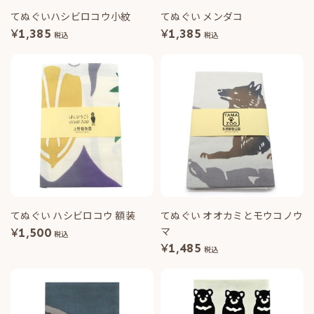
てぬぐいハシビロコウ小紋
てぬぐい メンダコ
¥
1,385
¥
1,385
税込
税込
てぬぐい ハシビロコウ 額装
てぬぐい オオカミとモウコノウ
マ
¥
1,500
税込
¥
1,485
税込