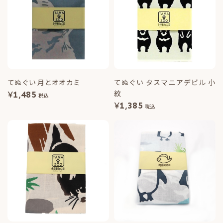
てぬぐい 月とオオカミ
てぬぐい タスマニアデビル 小
紋
¥
1,485
税込
¥
1,385
税込