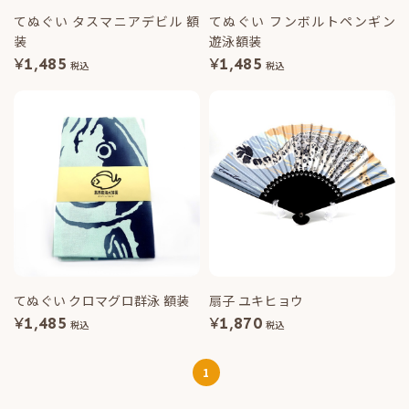
てぬぐい タスマニアデビル 額
てぬぐい フンボルトペンギン
装
遊泳額装
¥
1,485
¥
1,485
税込
税込
てぬぐい クロマグロ群泳 額装
扇子 ユキヒョウ
¥
1,485
¥
1,870
税込
税込
1