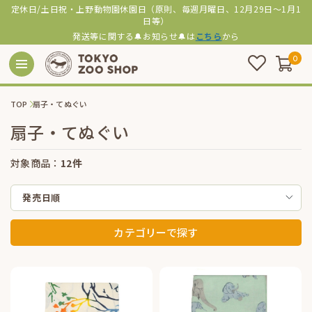
定休日/土日祝・上野動物園休園日（原則、毎週月曜日、12月29日～1月1
日等）
発送等に関する🔔お知らせ🔔は
こちら
から
0
TOP
扇子・てぬぐい
扇子・てぬぐい
対象商品：
12件
発売日順
カテゴリーで探す