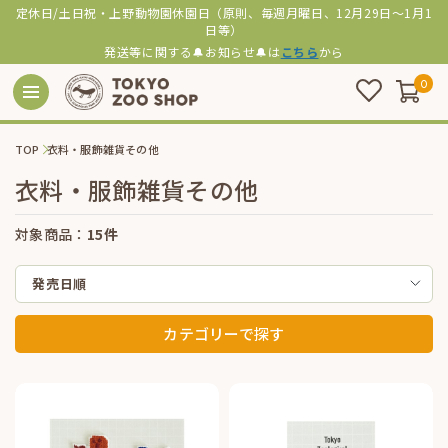
定休日/土日祝・上野動物園休園日（原則、毎週月曜日、12月29日～1月1
日等）
発送等に関する🔔お知らせ🔔は
こちら
から
0
TOP
衣料・服飾雑貨その他
衣料・服飾雑貨その他
対象商品：
15件
発売日順
カテゴリーで探す