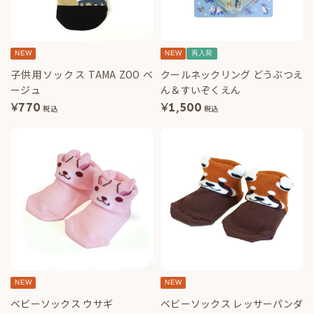
NEW
NEW
再入荷
子供用ソックス TAMA ZOO ベ
クールネックリング どうぶつえ
ージュ
ん＆すいぞくえん
¥
770
¥
1,500
税込
税込
NEW
NEW
ベビーソックス ウサギ
ベビーソックス レッサーパンダ