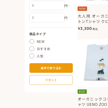
円~
NEW
大人用 オーガ
円
トンTシャツ ク
¥
3,300
税込
商品タイプ
NEW
おすすめ
人気
条件で絞り込む
リセット
ECO
オーガニックコ
ャツ UENO ZOO