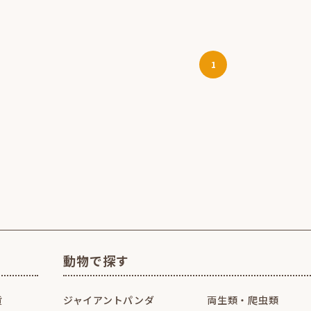
1
動物で探す
貨
ジャイアントパンダ
両生類・爬虫類