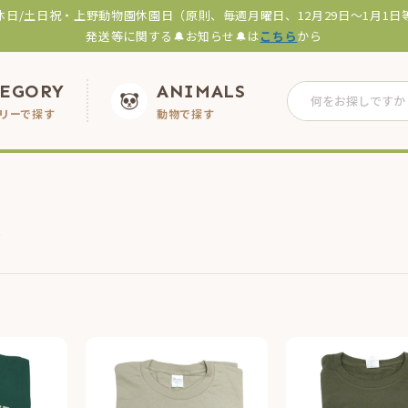
休日/土日祝・上野動物園休園日（原則、毎週月曜日、12月29日～1月1日
発送等に関する🔔お知らせ🔔は
こちら
から
TEGORY
ANIMALS
リーで探す
動物で探す
ツ