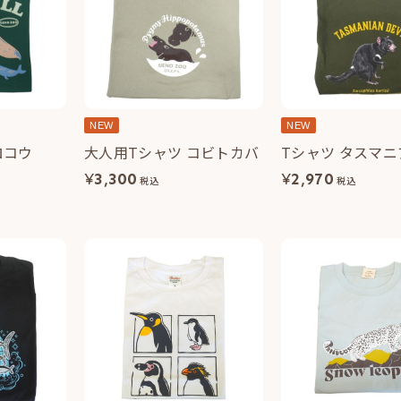
NEW
NEW
ロコウ
大人用Tシャツ コビトカバ
Tシャツ タスマ
¥
3,300
¥
2,970
税込
税込