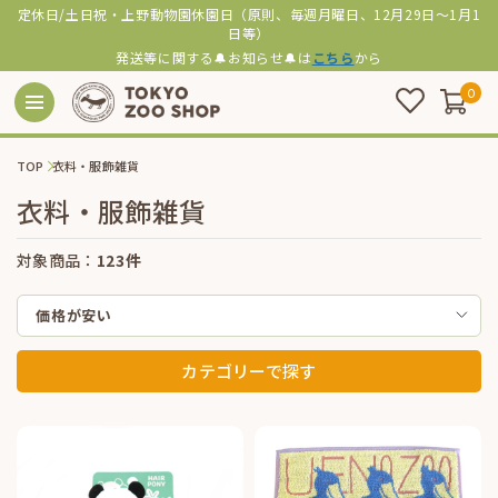
定休日/土日祝・上野動物園休園日（原則、毎週月曜日、12月29日～1月1
日等）
発送等に関する🔔お知らせ🔔は
こちら
から
0
TOP
衣料・服飾雑貨
衣料・服飾雑貨
対象商品：
123件
価格が安い
カテゴリーで探す