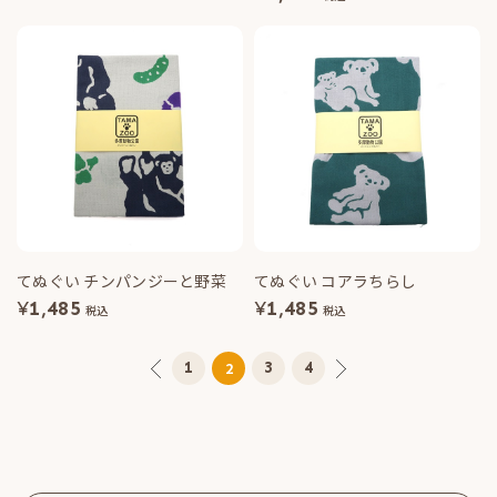
てぬぐい チンパンジーと野菜
てぬぐい コアラちらし
¥
1,485
¥
1,485
税込
税込
1
3
4
2