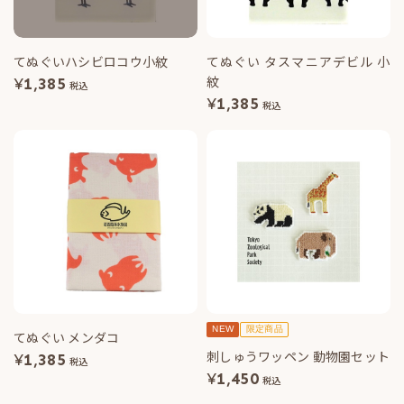
てぬぐいハシビロコウ小紋
てぬぐい タスマニアデビル 小
紋
¥
1,385
税込
¥
1,385
税込
NEW
限定商品
てぬぐい メンダコ
刺しゅうワッペン 動物園セット
¥
1,385
税込
¥
1,450
税込