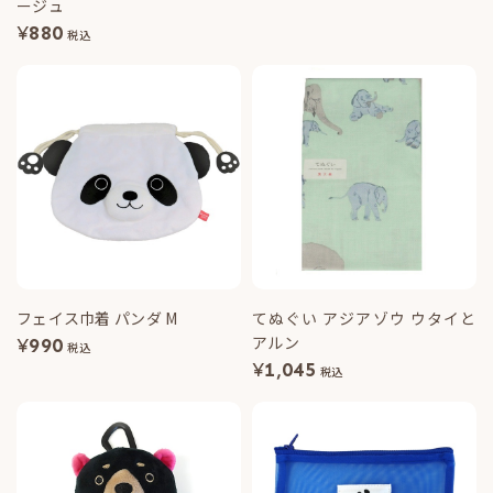
ージュ
¥
880
税込
フェイス巾着 パンダ M
てぬぐい アジアゾウ ウタイと
アルン
¥
990
税込
¥
1,045
税込