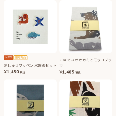
NEW
限定商品
てぬぐい オオカミとモウコノウ
刺しゅうワッペン 水族園セット
マ
¥
1,450
¥
1,485
税込
税込