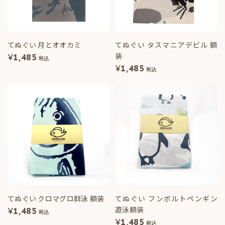
てぬぐい 月とオオカミ
てぬぐい タスマニアデビル 額
装
¥
1,485
税込
¥
1,485
税込
てぬぐい クロマグロ群泳 額装
てぬぐい フンボルトペンギン
遊泳額装
¥
1,485
税込
¥
1,485
税込