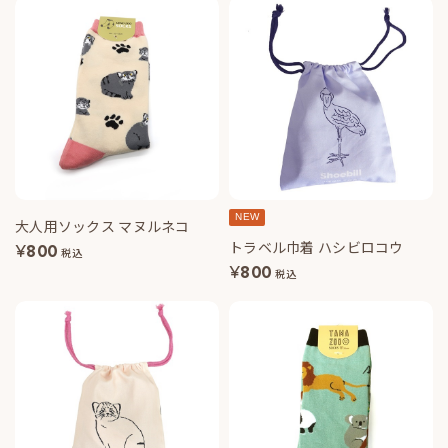
NEW
大人用ソックス マヌルネコ
トラベル巾着 ハシビロコウ
¥
800
税込
¥
800
税込