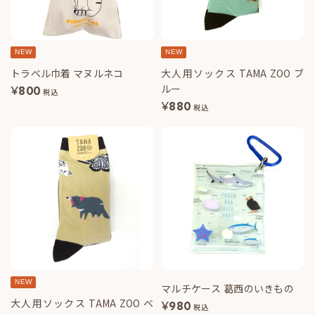
NEW
NEW
トラベル巾着 マヌルネコ
大人用ソックス TAMA ZOO ブ
ルー
¥
800
税込
¥
880
税込
NEW
マルチケース 葛西のいきもの
大人用ソックス TAMA ZOO ベ
¥
980
税込