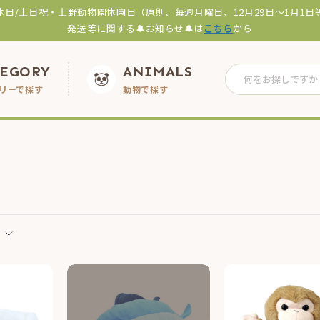
休日/土日祝・上野動物園休園日（原則、毎週月曜日、12月29日～1月1日
発送等に関する🔔お知らせ🔔は
こちら
から
TEGORY
ANIMALS
リーで探す
動物で探す
ト