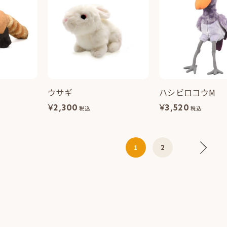
ウサギ
ハシビロコウM
¥
2,300
¥
3,520
税込
税込
2
1