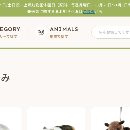
休日/土日祝・上野動物園休園日（原則、毎週月曜日、12月29日～1月1日
発送等に関する🔔お知らせ🔔は
こちら
から
TEGORY
ANIMALS
リーで探す
動物で探す
るみ