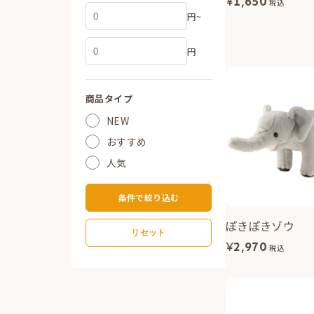
¥
1,650
税込
円~
円
商品タイプ
NEW
おすすめ
人気
条件で絞り込む
ぽきぽきゾウ
リセット
¥
2,970
税込