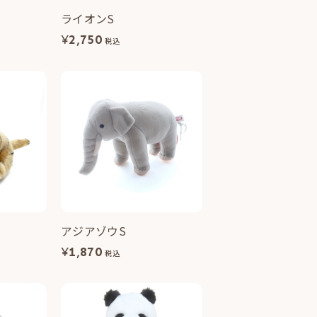
ライオンS
¥
2,750
税込
アジアゾウS
¥
1,870
税込