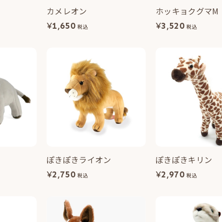
カメレオン
ホッキョクグマM
¥
1,650
¥
3,520
税込
税込
ぽきぽきライオン
ぽきぽきキリン
¥
2,750
¥
2,970
税込
税込