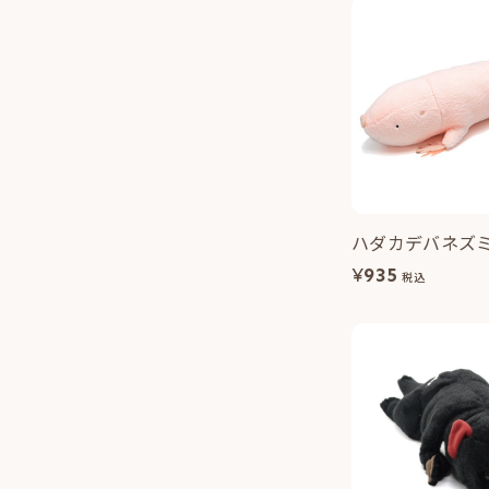
ハダカデバネズ
¥
935
税込