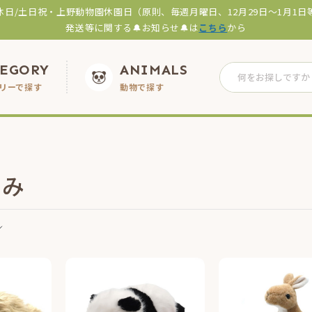
休日/土日祝・上野動物園休園日（原則、毎週月曜日、12月29日～1月1日
発送等に関する🔔お知らせ🔔は
こちら
から
TEGORY
ANIMALS
リーで探す
動物で探す
るみ