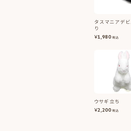
タスマニアデビ
り
¥
1,980
税込
ウサギ 立ち
¥
2,200
税込