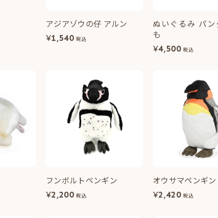
アジアゾウの仔 アルン
ぬいぐるみ パンダの子ど
も
¥
1,540
税込
¥
4,500
税込
フンボルトペンギン
オウサマペンギン
¥
2,200
¥
2,420
税込
税込