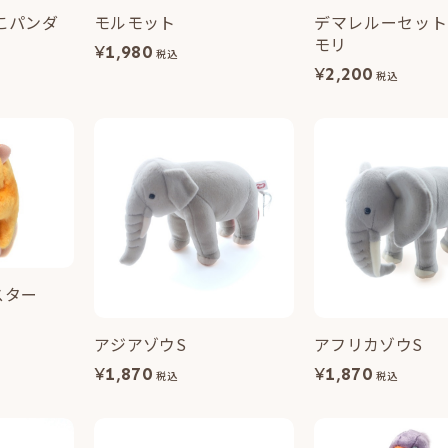
こパンダ
モルモット
デマレルーセット
モリ
¥
1,980
税込
¥
2,200
税込
スター
アジアゾウS
アフリカゾウS
¥
1,870
¥
1,870
税込
税込