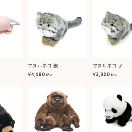
ミ
マヌルネコ 親
マヌルネコ 子
¥
4,180
¥
3,300
税込
税込