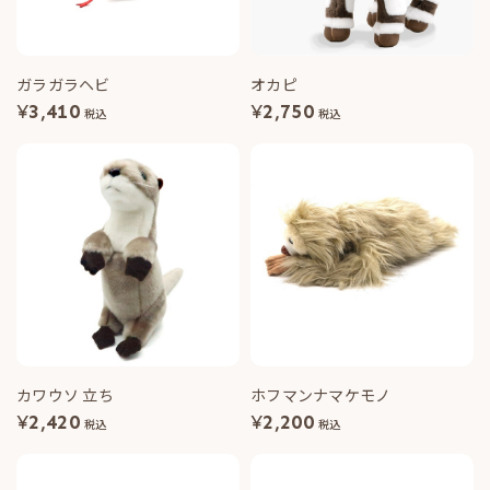
ガラガラヘビ
オカピ
¥
3,410
¥
2,750
税込
税込
カワウソ 立ち
ホフマンナマケモノ
¥
2,420
¥
2,200
税込
税込