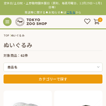
定休日/土日祝・上野動物園休園日（原則、毎週月曜日、12月29日～1月1
日等）
発送等に関する🔔お知らせ🔔は
こちら
から
0
TOP
ぬいぐるみ
ぬいぐるみ
対象商品：
62件
商品名
カテゴリーで探す