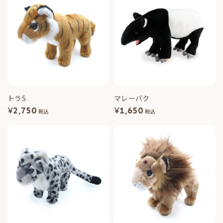
トラS
マレーバク
¥
2,750
¥
1,650
税込
税込