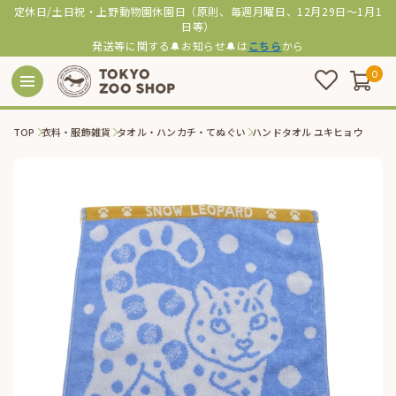
定休日/土日祝・上野動物園休園日（原則、毎週月曜日、12月29日～1月1
日等）
発送等に関する🔔お知らせ🔔は
こちら
から
0
TOP
衣料・服飾雑貨
タオル・ハンカチ・てぬぐい
ハンドタオル ユキヒョウ