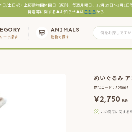
休日/土日祝・上野動物園休園日（原則、毎週月曜日、12月29日～1月1日
発送等に関する🔔お知らせ🔔は
こちら
から
TEGORY
ANIMALS
リーで探す
動物で探す
ぬいぐるみ 
商品コード：525006
¥
2,750
税込
この商品に関する