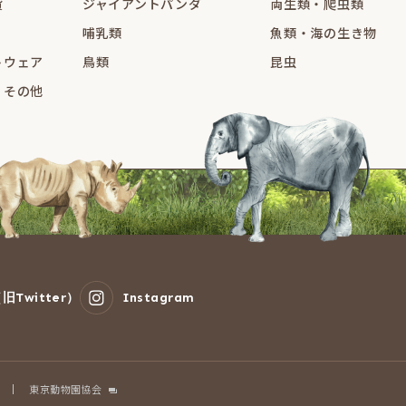
貨
ジャイアントパンダ
両生類・爬虫類
哺乳類
魚類・海の生き物
トウェア
鳥類
昆虫
・その他
旧Twitter）
Instagram
東京動物園協会