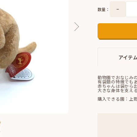
数量：
アイテ
動物園でおなじみ
有袋類の特徴でも
赤ちゃんは袋から
大きな身体を支え
購入できる園：上