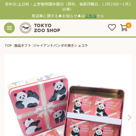
定休日/土日祝・上野動物園休園日（原則、毎週月曜日、12月29日～1月1
日等）
発送等に関する🔔お知らせ🔔は
こちら
から
0
TOP
食品ギフト
ジャイアントパンダの焼きショコラ