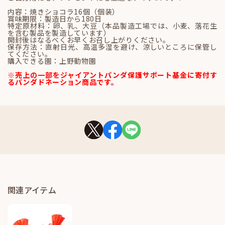
内容：焼きショコラ16個（個装）
賞味期限：製造日から180日
特定原材料：卵、乳、大豆（本品製造工場では、小麦、落花生
を含む製品を製造しています）
開封後はなるべくお早くお召し上がりください。
保存方法：直射日光、高温多湿を避け、涼しいところに保管し
てください。
購入できる園：上野動物園
※売上の一部をジャイアントパンダ保護サポート基金に寄付す
るパンダドネーション商品です。
関連アイテム