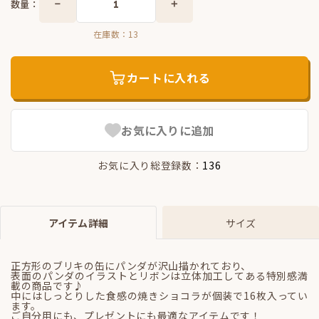
数量：
在庫数：
13
カートに入れる
お気に入りに追加
お気に入り総登録数：
136
アイテム詳細
サイズ
正方形のブリキの缶にパンダが沢山描かれており、
表面のパンダのイラストとリボンは立体加工してある特別感満
載の商品です♪
中にはしっとりした食感の焼きショコラが個装で16枚入ってい
ます。
ご自分用にも、プレゼントにも最適なアイテムです！