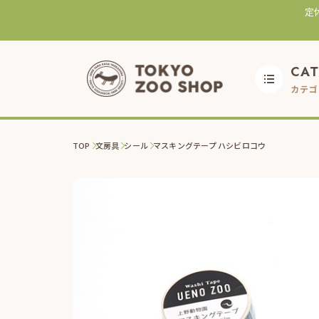
定
CA
カテゴ
TOP
文房具
シール
マスキングテープ ハシビロコウ