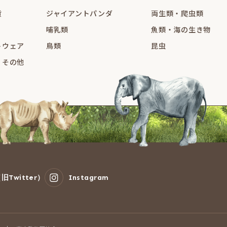
貨
ジャイアントパンダ
両生類・爬虫類
哺乳類
魚類・海の生き物
トウェア
鳥類
昆虫
・その他
旧Twitter）
Instagram