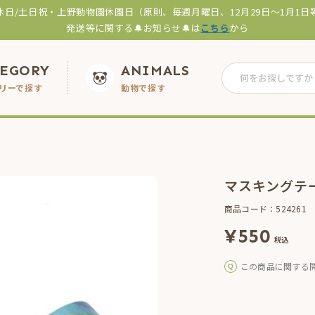
休日/土日祝・上野動物園休園日（原則、毎週月曜日、12月29日～1月1日
発送等に関する🔔お知らせ🔔は
こちら
から
TEGORY
ANIMALS
リーで探す
動物で探す
マスキングテ
商品コード：524261
¥
550
税込
この商品に関する