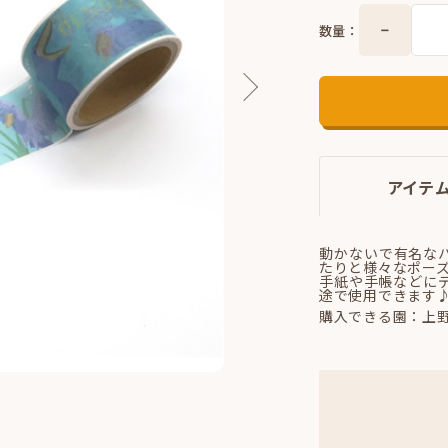
数量：
アイテ
動かないで有名な
たりと様々なポー
手紙や手帳などに
途で使用できます
購入できる園：上