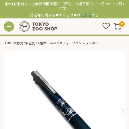
定休日/土日祝・上野動物園休園日（原則、毎週月曜日、12月29日～1月1
日等）
発送等に関する🔔お知らせ🔔は
こちら
から
0
TOP
文房具
筆記具
４色ボールペン＆シャープペン マヌルネコ