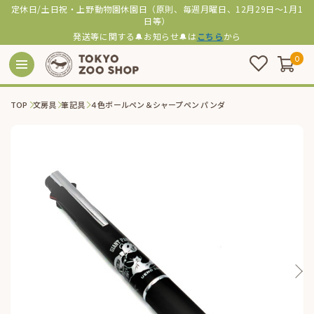
定休日/土日祝・上野動物園休園日（原則、毎週月曜日、12月29日～1月1
日等）
発送等に関する🔔お知らせ🔔は
こちら
から
0
TOP
文房具
筆記具
４色ボールペン＆シャープペン パンダ