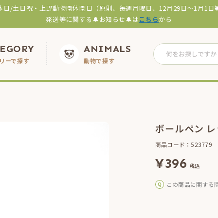
休日/土日祝・上野動物園休園日（原則、毎週月曜日、12月29日～1月1日
発送等に関する🔔お知らせ🔔は
こちら
から
TEGORY
ANIMALS
リーで探す
動物で探す
ボールペン 
商品コード：523779
¥
396
税込
この商品に関する