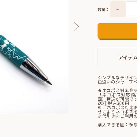
数量：
アイテ
シンプルなデザイ
色違いのシャープ
★ネコポス対応商
「ネコポス対応商
函）発送が可能で
送料:税込300円
※「ネコポス対応
せによりネコポス
※代引きをご利用
購入できる園：多