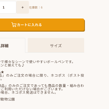
在庫数：
6
カートに入れる
ム詳細
サイズ
ンで様々なシーンで使いやすいボールペンです。
ペンと揃えても♪
品★
品」のみご注文の場合に限り、ネコポス（ポスト投
す。
商品」のみのご注文であっても商品の数量・組み合わ
をご利用いただけない場合がございます。
の場合、ネコポス発送はできません。
摩動物公園