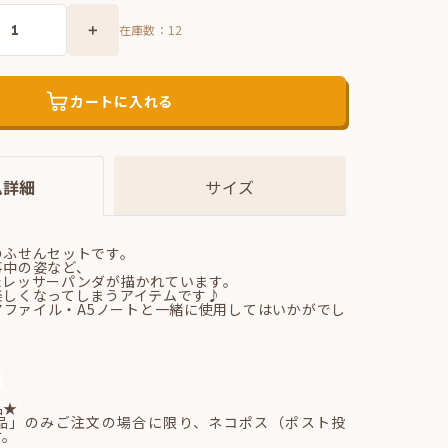
在庫数：
12
カートに入れる
ム詳細
サイズ
のふせんセットです。
事中の姿など、
たレッサーパンダが描かれています。
楽しくなってしまうアイテムです♪
アファイル・A5ノートと一緒に使用してはいかがでし
】
品★
品」のみご注文の場合に限り、ネコポス（ポスト投
す。