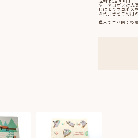
送料:税込300円
※「ネコポス対応
せによりネコポス
※代引きをご利用
購入できる園：多