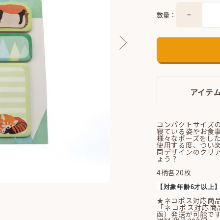
数量：
アイテ
コンパクトサイズ
寝ている姿やお食
様々なポーズをし
使用する度、つい
同デザインのクリ
ょう？
4柄各20枚
【対象年齢6才以上
★ネコポス対応商
「ネコポス対応商
函）発送が可能で