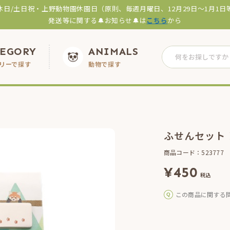
休日/土日祝・上野動物園休園日（原則、毎週月曜日、12月29日～1月1日
発送等に関する🔔お知らせ🔔は
こちら
から
TEGORY
ANIMALS
リーで探す
動物で探す
ふせんセット
商品コード：523777
¥
450
税込
この商品に関する