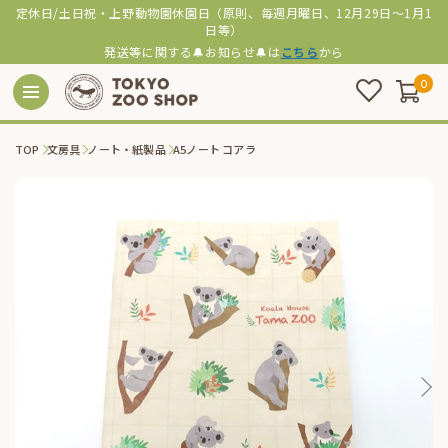
定休日/土日祝・上野動物園休園日（原則、毎週月曜日、12月29日～1月1
日等）
発送等に関する🔔お知らせ🔔は
こちら
から
0
TOP
文房具
ノート・紙製品
A5ノート コアラ