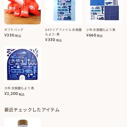
ギフトバッグ
A4クリアファイル 水族園
小布 水族園もよう青
もよう･青
¥
330
¥
660
税込
税込
¥
330
税込
大布 水族園もよう 青
¥
2,200
税込
最近チェックしたアイテム