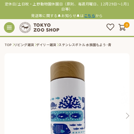
定休日/土日祝・上野動物園休園日（原則、毎週月曜日、12月29日～1月1
日等）
発送等に関する🔔お知らせ🔔は
こちら
から
0
TOP
リビング雑貨
デイリー雑貨
ステンレスボトル 水族園もよう･青