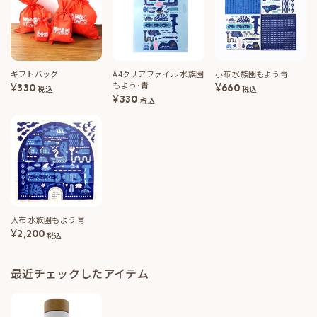
ギフトバッグ
A4クリアファイル 水族園
小布 水族園もよう青
もよう･青
¥
330
¥
660
税込
税込
¥
330
税込
大布 水族園もよう 青
¥
2,200
税込
最近チェックしたアイテム