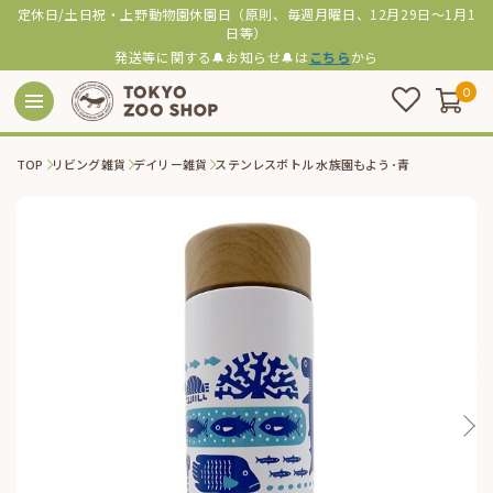
定休日/土日祝・上野動物園休園日（原則、毎週月曜日、12月29日～1月1
日等）
発送等に関する🔔お知らせ🔔は
こちら
から
0
TOP
リビング雑貨
デイリー雑貨
ステンレスボトル 水族園もよう･青