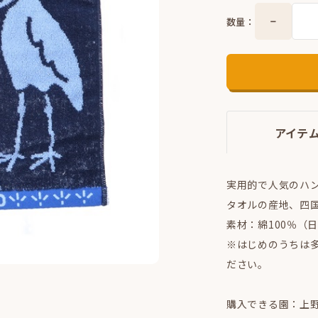
数量：
アイテ
実用的で人気のハ
タオルの産地、四
素材：綿100％（
※はじめのうちは
ださい。
購入できる園：上