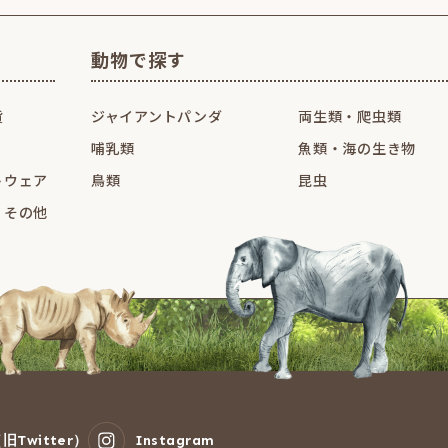
動物で探す
貨
ジャイアントパンダ
両生類・爬虫類
哺乳類
魚類・海の生き物
トウェア
鳥類
昆虫
・その他
旧Twitter）
Instagram