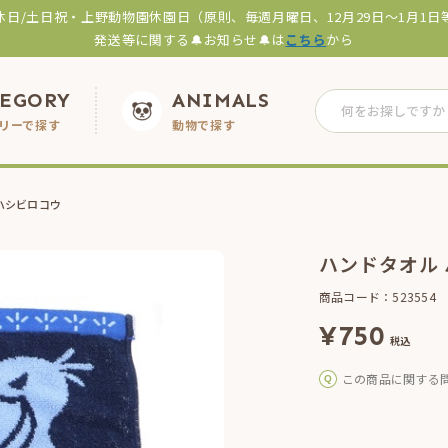
休日/土日祝・上野動物園休園日（原則、毎週月曜日、12月29日～1月1日
発送等に関する🔔お知らせ🔔は
こちら
から
TEGORY
ANIMALS
リーで探す
動物で探す
ハシビロコウ
ハンドタオル
商品コード：523554
¥
750
税込
この商品に関する