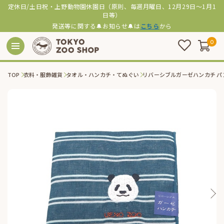
定休日/土日祝・上野動物園休園日（原則、毎週月曜日、12月29日～1月1
日等）
発送等に関する🔔お知らせ🔔は
こちら
から
0
TOP
衣料・服飾雑貨
タオル・ハンカチ・てぬぐい
リバーシブルガーゼハンカチ パ