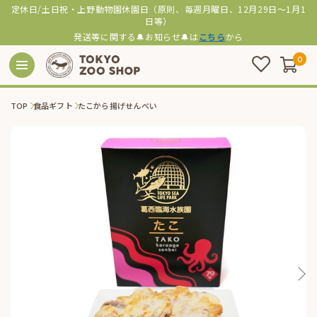
定休日/土日祝・上野動物園休園日（原則、毎週月曜日、12月29日～1月1
日等）
発送等に関する🔔お知らせ🔔は
こちら
から
0
TOP
食品ギフト
たこから揚げせんべい