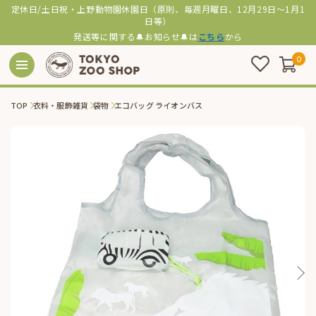
定休日/土日祝・上野動物園休園日（原則、毎週月曜日、12月29日～1月1
日等）
発送等に関する🔔お知らせ🔔は
こちら
から
0
TOP
衣料・服飾雑貨
袋物
エコバッグ ライオンバス