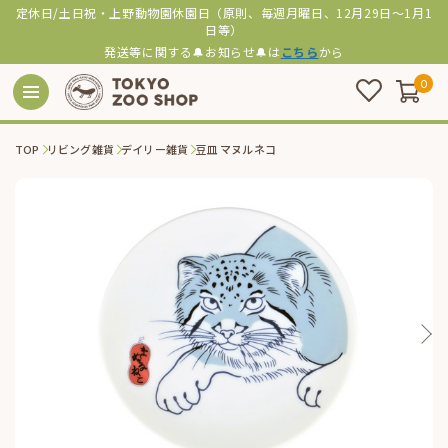
定休日/土日祝・上野動物園休園日（原則、毎週月曜日、12月29日～1月1
日等）
発送等に関する🔔お知らせ🔔は
こちら
から
0
TOP
リビング雑貨
デイリー雑貨
豆皿 マヌルネコ