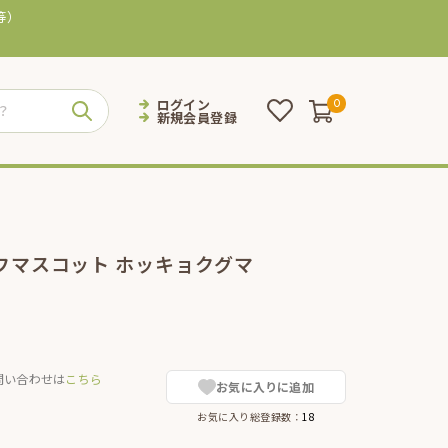
等）
ログイン
0
新規会員登録
フマスコット ホッキョクグマ
問い合わせは
こちら
お気に入りに追加
お気に入り総登録数：
18