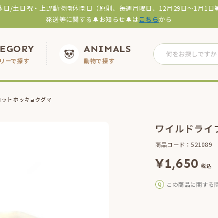
休日/土日祝・上野動物園休園日（原則、毎週月曜日、12月29日～1月1日
発送等に関する🔔お知らせ🔔は
こちら
から
TEGORY
ANIMALS
リーで探す
動物で探す
ット ホッキョクグマ
ワイルドライ
商品コード：521089
¥
1,650
税込
この商品に関する