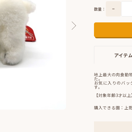
数量：
アイテ
地上最大の肉食動
た。
お気に入りのバッ
す。
【対象年齢3才以上
購入できる園：上