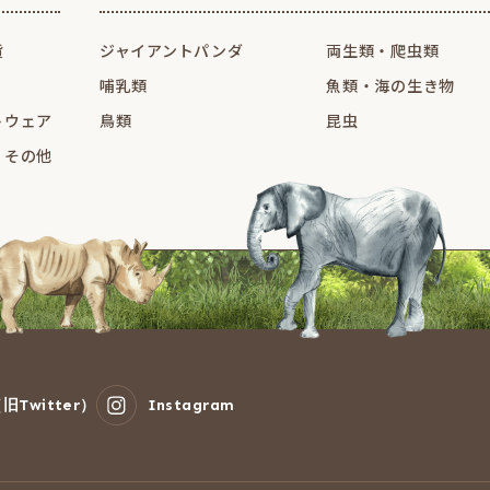
貨
ジャイアントパンダ
両生類・爬虫類
哺乳類
魚類・海の生き物
トウェア
鳥類
昆虫
・その他
旧Twitter）
Instagram