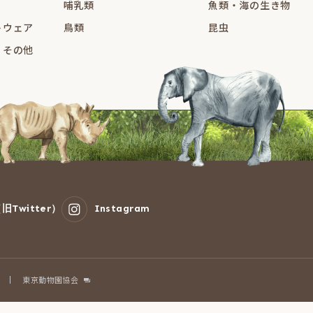
哺乳類
魚類・海の生き物
トウェア
鳥類
昆虫
・その他
旧Twitter）
Instagram
東京動物園協会