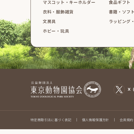
マスコット・
キーホルダー
食品ギフト
衣料・服飾雑貨
書籍・ソフ
文房具
ラッピング
ホビー・玩具
X（
特定商取引法に基づく表記
個人情報保護方針
会員規約