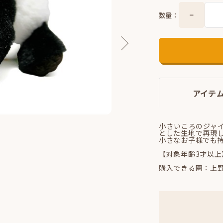
数量：
アイテ
小さいころのジャ
とした生地で再現
小さなお子様でも
【対象年齢3才以上
購入できる園：上