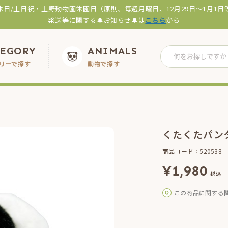
休日/土日祝・上野動物園休園日（原則、毎週月曜日、12月29日～1月1日
発送等に関する🔔お知らせ🔔は
こちら
から
TEGORY
ANIMALS
リーで探す
動物で探す
くたくたパン
商品コード：520538
¥
1,980
税込
この商品に関する