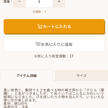
数量：
在庫数：
5
カートに入れる
お気に入りに追加
お気に入り総登録数：
17
アイテム詳細
サイズ
黒い体色と、集団でえさを食べる時の鳴き声から「デビル（悪
魔）」と名がつきましたが、てぬぐいではこんなにかわいい小
紋柄になりました。汗を拭いたり小物を包んだり、いろいろな
使い方が楽しめます。
素材：綿100％
染色方法：注染