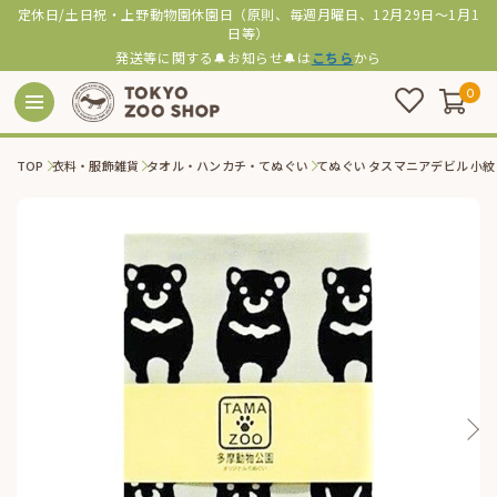
定休日/土日祝・上野動物園休園日（原則、毎週月曜日、12月29日～1月1
日等）
発送等に関する🔔お知らせ🔔は
こちら
から
0
TOP
衣料・服飾雑貨
タオル・ハンカチ・てぬぐい
てぬぐい タスマニアデビル 小紋