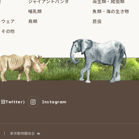
貨
ジャイアントパンダ
両生類・爬虫類
哺乳類
魚類・海の生き物
トウェア
鳥類
昆虫
・その他
旧Twitter）
Instagram
東京動物園協会