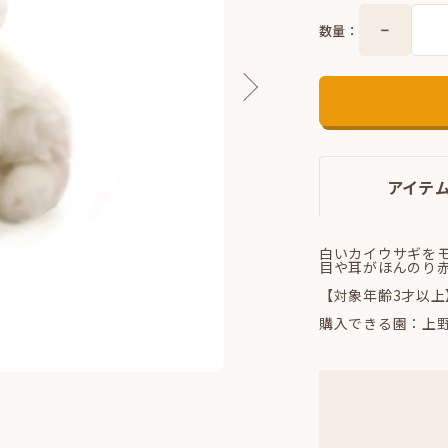
数量：
アイテ
白いカイウサギを
目や耳がほんのり
【対象年齢3才以上
購入できる園：上野