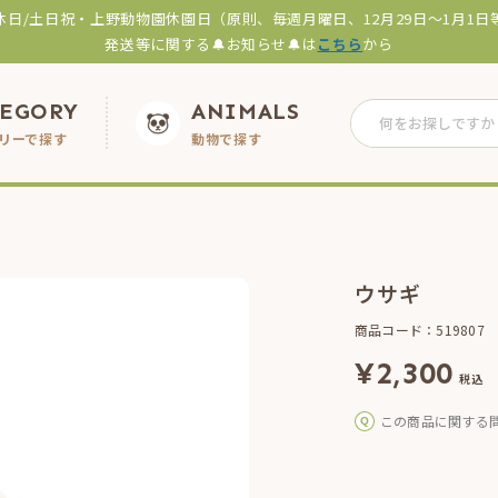
休日/土日祝・上野動物園休園日（原則、毎週月曜日、12月29日～1月1日
発送等に関する🔔お知らせ🔔は
こちら
から
TEGORY
ANIMALS
リーで探す
動物で探す
ウサギ
商品コード：519807
¥
2,300
税込
この商品に関する