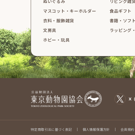
ぬいぐるみ
リビング雑
マスコット・
キーホルダー
食品ギフト
衣料・服飾雑貨
書籍・ソフ
文房具
ラッピング
ホビー・玩具
X（
特定商取引法に基づく表記
個人情報保護方針
会員規約