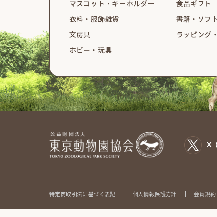
マスコット・
キーホルダー
食品ギフト
衣料・服飾雑貨
書籍・ソフ
文房具
ラッピング
ホビー・玩具
X（
特定商取引法に基づく表記
個人情報保護方針
会員規約