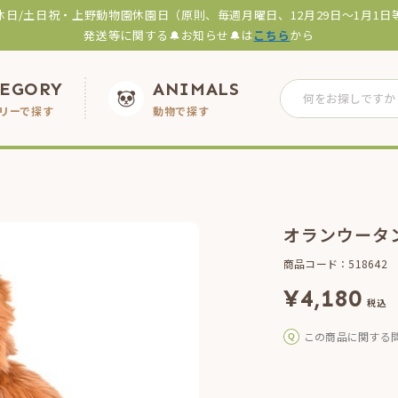
休日/土日祝・上野動物園休園日（原則、毎週月曜日、12月29日～1月1日
発送等に関する🔔お知らせ🔔は
こちら
から
TEGORY
ANIMALS
リーで探す
動物で探す
オランウータ
商品コード：518642
¥
4,180
税込
この商品に関する