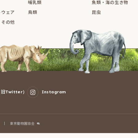
哺乳類
魚類・海の生き物
トウェア
鳥類
昆虫
・その他
旧Twitter）
Instagram
東京動物園協会