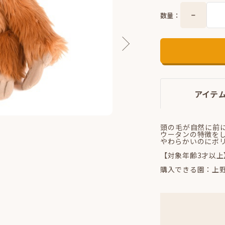
数量：
アイテ
頭の毛が自然に前
ウータンの特徴を
やわらかいのにボ
【対象年齢3才以上
購入できる園：上野