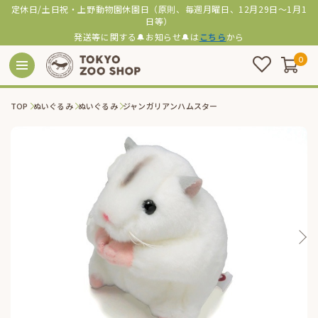
定休日/土日祝・上野動物園休園日（原則、毎週月曜日、12月29日～1月1
日等）
発送等に関する🔔お知らせ🔔は
こちら
から
0
TOP
ぬいぐるみ
ぬいぐるみ
ジャンガリアンハムスター