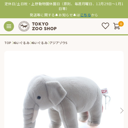
定休日/土日祝・上野動物園休園日（原則、毎週月曜日、12月29日～1月1
日等）
発送等に関する🔔お知らせ🔔は
こちら
から
0
TOP
ぬいぐるみ
ぬいぐるみ
アジアゾウS