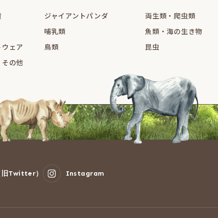
貨
ジャイアントパンダ
両生類・爬虫類
哺乳類
魚類・海の生き物
トウェア
鳥類
昆虫
・その他
旧Twitter）
Instagram