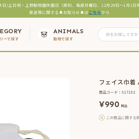
休日/土日祝・上野動物園休園日（原則、毎週月曜日、12月29日～1月1日
発送等に関する🔔お知らせ🔔は
こちら
から
TEGORY
ANIMALS
リーで探す
動物で探す
フェイス巾着 
商品コード：517102
¥
990
税込
この商品に関する