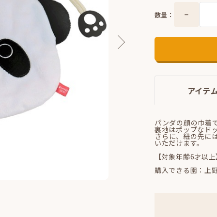
数量：
アイテ
パンダの顔の巾着
裏地はポップなド
さらに、紐の先に
いただけます。
【対象年齢6才以上
購入できる園：上