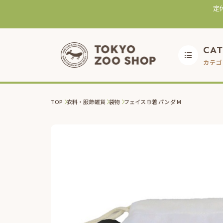
定
CA
カテゴ
TOP
衣料・服飾雑貨
袋物
フェイス巾着 パンダ M