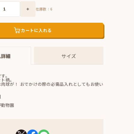
在庫数：
6
カートに入れる
ム詳細
サイズ
です。
ット柄。
は肉球が！ おでかけの際の必需品入れとしてもお使い
】
野動物園