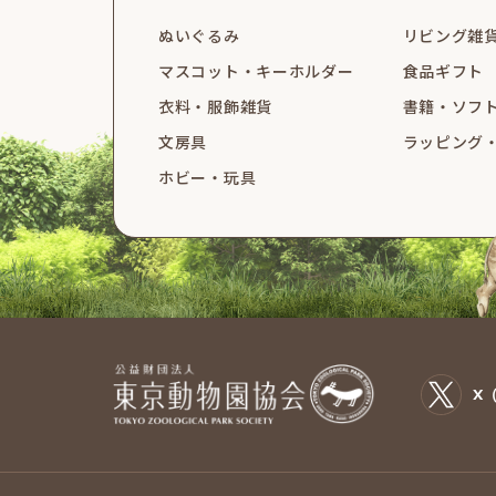
ぬいぐるみ
リビング雑
マスコット・
キーホルダー
食品ギフト
衣料・服飾雑貨
書籍・ソフ
文房具
ラッピング
ホビー・玩具
X（