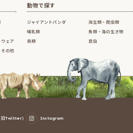
動物で探す
貨
ジャイアントパンダ
両生類・爬虫類
哺乳類
魚類・海の生き物
トウェア
鳥類
昆虫
・その他
旧Twitter）
Instagram