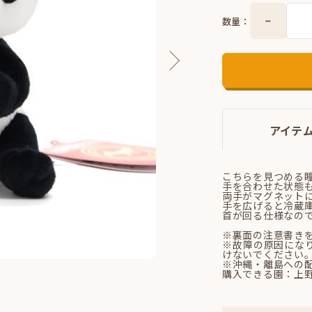
数量：
アイテ
こちらを見つめる
手を合わせた状態
両手がマグネット
手を広げると冷蔵
首が回る仕様なの
※裏面の注意書き
※故障の原因にな
けないでください
※沖縄・離島への
購入できる園：上