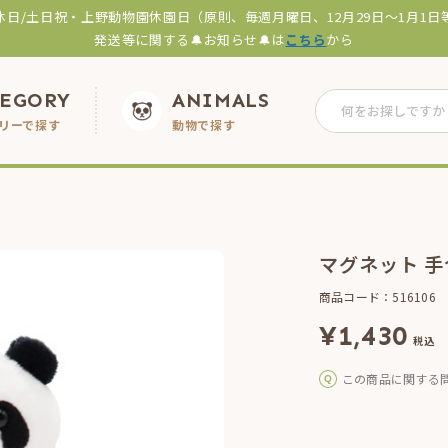
休日/土日祝・上野動物園休園日（原則、毎週月曜日、12月29日～1月1日
発送等に関する🔔お知らせ🔔は
こちら
から
TEGORY
ANIMALS
リーで探す
動物で探す
マグネット 
商品コード：516106
¥
1,430
税込
この商品に関する