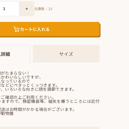
在庫数：
10
カートに入れる
ム詳細
サイズ
瞳がたまらない！
もかわいらしいですが、
になっているので
庫などにペタッとくっつきます。
で、いろいろな向きに顔を調節できます。
をご確認の上ご利用ください。
りますので、精密機器等、磁気を嫌うところには近付
。
配送はお時間がかかる場合がございます。
野動物園