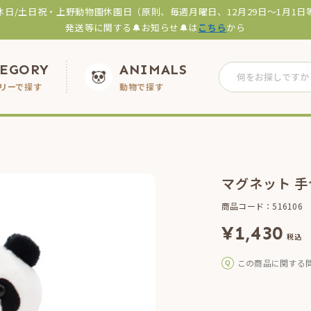
休日/土日祝・上野動物園休園日（原則、毎週月曜日、12月29日～1月1日
発送等に関する🔔お知らせ🔔は
こちら
から
TEGORY
ANIMALS
リーで探す
動物で探す
マグネット 
商品コード：516106
¥
1,430
税込
この商品に関する