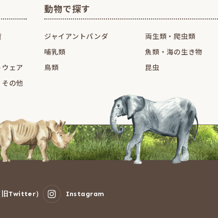
動物で探す
貨
ジャイアントパンダ
両生類・爬虫類
哺乳類
魚類・海の生き物
トウェア
鳥類
昆虫
・その他
旧Twitter）
Instagram