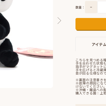
数量：
アイテ
こちらを見つめる
手を合わせた状態
両手がマグネット
手を広げると冷蔵
首が回る仕様なの
※裏面の注意書き
※故障の原因にな
けないでください
※沖縄・離島への
購入できる園：上