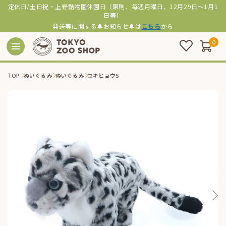
定休日/土日祝・上野動物園休園日（原則、毎週月曜日、12月29日～1月1
日等）
発送等に関する🔔お知らせ🔔は
こちら
から
0
TOP
ぬいぐるみ
ぬいぐるみ
ユキヒョウS