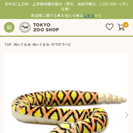
定休日/土日祝・上野動物園休園日（原則、毎週月曜日、12月29日～1月1
日等）
発送等に関する🔔お知らせ🔔は
こちら
から
0
TOP
ぬいぐるみ
ぬいぐるみ
ガラガラヘビ