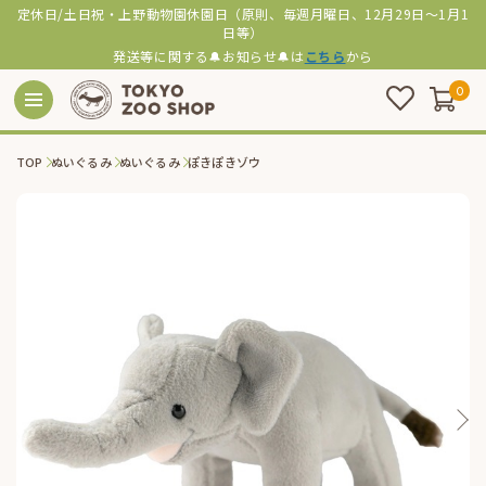
定休日/土日祝・上野動物園休園日（原則、毎週月曜日、12月29日～1月1
日等）
発送等に関する🔔お知らせ🔔は
こちら
から
0
TOP
ぬいぐるみ
ぬいぐるみ
ぽきぽきゾウ