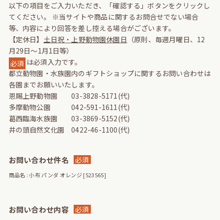
以下の項目をご入力いただき、「確認する」ボタンをクリックし
てください。
※当サイトや商品に関するお問合せでない場合
等、内容により回答を差し控える場合がございます。
【定休日】
土日祝・上野動物園休園日
（原則、毎週月曜日、12
月29日～1月1日等）
は必須入力です。
必須
都立動物園・水族園内のギフトショップに関するお問い合わせは
各園までお願いいたします。
恩賜上野動物園 03-3828-5171(代)
多摩動物公園 042-591-1611(代)
葛西臨海水族園 03-3869-5152(代)
井の頭自然文化園 0422-46-1100(代)
お問い合わせ件名
必須
商品名 : 小布 パンダ オレンジ [523565]
お問い合わせ内容
必須