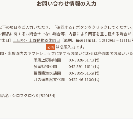
お問い合わせ情報の入力
以下の項目をご入力いただき、「確認する」ボタンをクリックしてください
や商品に関するお問合せでない場合等、内容により回答を差し控える場合が
定休日】
土日祝・上野動物園休園日
（原則、毎週月曜日、12月29日～1月1日
は必須入力です。
必須
物園・水族園内のギフトショップに関するお問い合わせは各園までお願いいた
恩賜上野動物園 03-3828-5171(代)
多摩動物公園 042-591-1611(代)
葛西臨海水族園 03-3869-5152(代)
井の頭自然文化園 0422-46-1100(代)
品名 : シロフクロウS [520154]