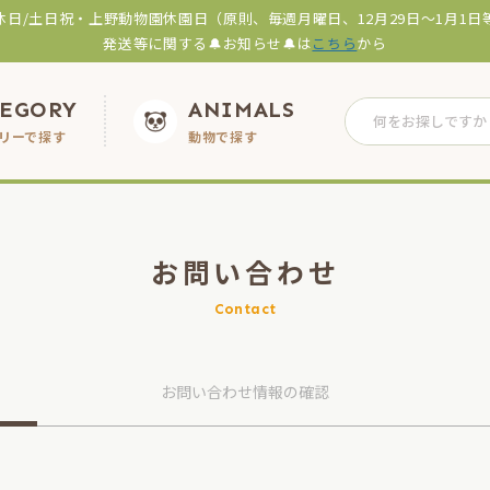
休日/土日祝・上野動物園休園日（原則、毎週月曜日、12月29日～1月1日
発送等に関する🔔お知らせ🔔は
こちら
から
TEGORY
ANIMALS
リーで探す
動物で探す
お問い合わせ
Contact
お問い合わせ
情報の確認