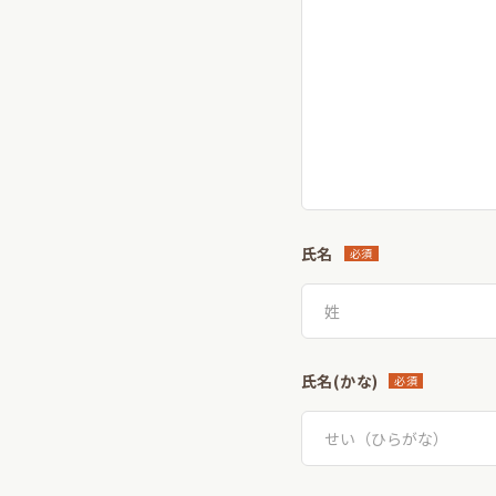
氏名
必須
氏名(かな)
必須