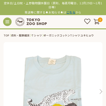
定休日/土日祝・上野動物園休園日（原則、毎週月曜日、12月29日～1月1
日等）
発送等に関する🔔お知らせ🔔は
こちら
から
0
TOP
衣料・服飾雑貨
Ｔシャツ
オーガニックコットンTシャツ ユキヒョウ