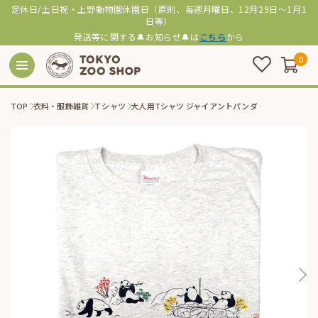
定休日/土日祝・上野動物園休園日（原則、毎週月曜日、12月29日～1月1
日等）
発送等に関する🔔お知らせ🔔は
こちら
から
0
TOP
衣料・服飾雑貨
Ｔシャツ
大人用Tシャツ ジャイアントパンダ