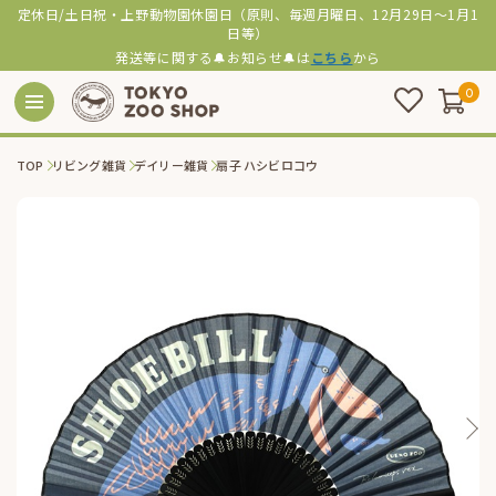
定休日/土日祝・上野動物園休園日（原則、毎週月曜日、12月29日～1月1
日等）
発送等に関する🔔お知らせ🔔は
こちら
から
0
TOP
リビング雑貨
デイリー雑貨
扇子 ハシビロコウ